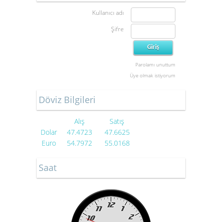
Kullanıcı adı
Şifre
Parolamı unuttum
Üye olmak istiyorum
Döviz Bilgileri
Alış
Satış
Dolar
47.4723
47.6625
Euro
54.7972
55.0168
Saat