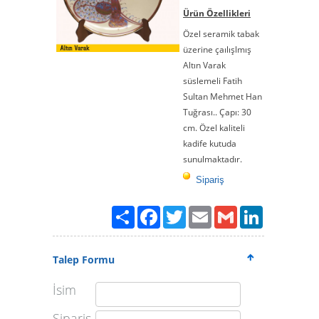
Ürün Özellikleri
Özel seramik tabak
üzerine çaılışlmış
Altın Varak
süslemeli Fatih
Sultan Mehmet Han
Tuğrası.. Çapı: 30
cm. Özel kaliteli
kadife kutuda
sunulmaktadır.
Sipariş
Paylaş
Facebook
Twitter
Email
Gmail
LinkedIn
Talep Formu
İsim
Sipariş