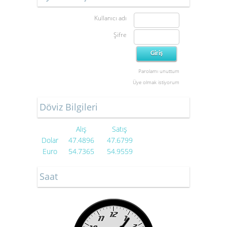
Kullanıcı adı
Şifre
Parolamı unuttum
Üye olmak istiyorum
Döviz Bilgileri
Alış
Satış
Dolar
47.4896
47.6799
Euro
54.7365
54.9559
Saat